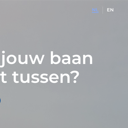
NL
EN
 jouw baan
et tussen?