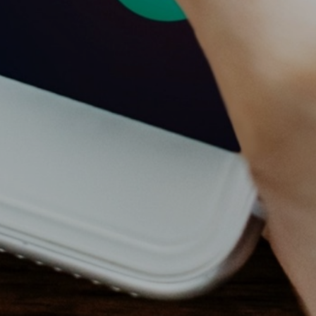
_UserPassword
_Phone