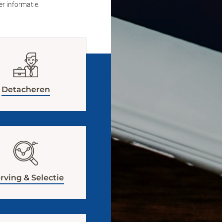
r informatie.
_Email
Detacheren
ving & Selectie