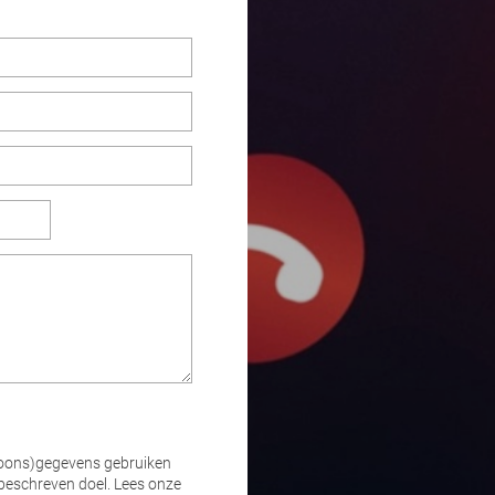
oons)gegevens gebruiken
 beschreven doel. Lees onze