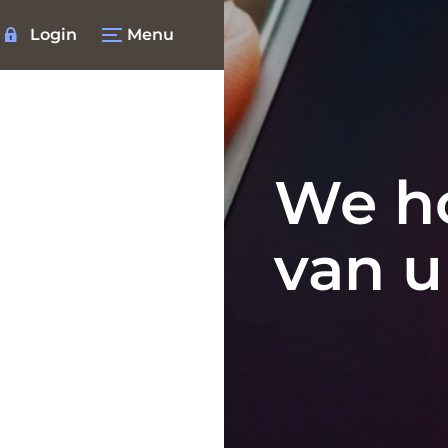
Login
Menu
We h
van u